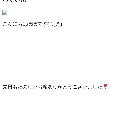
こんにちはぽぽです( ᐢ. ̫ .ᐢ )
先日もたのしいお席ありがとうございました