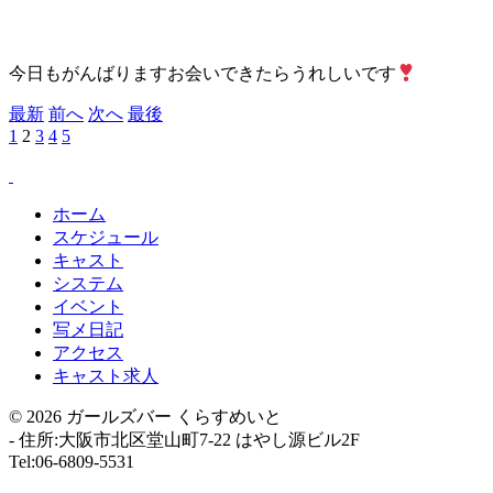
今日もがんばりますお会いできたらうれしいです
最新
前へ
次へ
最後
1
2
3
4
5
ホーム
スケジュール
キャスト
システム
イベント
写メ日記
アクセス
キャスト求人
© 2026 ガールズバー くらすめいと
-
住所:大阪市北区堂山町7-22 はやし源ビル2F
Tel:06-6809-5531