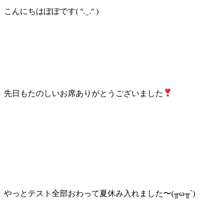
こんにちはぽぽです( ᐢ. ̫ .ᐢ )
先日もたのしいお席ありがとうございました
やっとテスト全部おわって夏休み入れました〜(╥ω╥`)