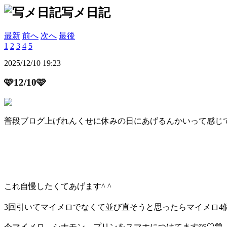
写メ日記
最新
前へ
次へ
最後
1
2
3
4
5
2025/12/10 19:23
🩷12/10🩷
普段ブログ上げれんくせに休みの日にあげるんかいって感じ
これ自慢したくてあげます^ ^
3回引いてマイメロでなくて並び直そうと思ったらマイメロ4個持
今マイメロ、シナモン、プリンをスマホにつけてます🩷🤍💛