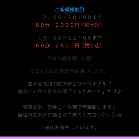
ご新規様割引
１２：００～１８：００まで
６０分 ２０００円（税サ込）
１８：００～２２：００まで
６０分 ２５００円（税サ込）
飲み放題＆歌い放題
※こちらの画面提示お願いします。
昼から制服の女の子とリーズナブルに
遊ぶことができるのは「くらすめいと」だけ♪
明朗会計、完全コール制で営業致します！
当店の女の子に癒されに来てください(^_-)-☆
ご来店お待ちしています。