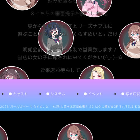
飲み放題＆歌い放題
※こちらの画面提示お願いします。
昼から制服の女の子とリーズナブルに
遊ぶことができるのは「くらすめいと」だけ♪
明朗会計、完全コール制で営業致します！
当店の女の子に癒されに来てください(^_-)-☆
ご来店お待ちしています。
キャスト
システム
イベント
写メ日
 2026 ガールズバー くらすめいと
-
住所:大阪市北区堂山町7-22 はやし源ビル2F
Tel:TEL1_DI