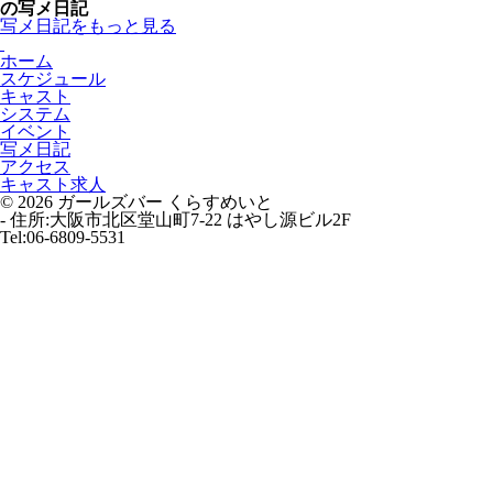
の写メ日記
写メ日記をもっと見る
ホーム
スケジュール
キャスト
システム
イベント
写メ日記
アクセス
キャスト求人
© 2026 ガールズバー くらすめいと
-
住所:大阪市北区堂山町7-22 はやし源ビル2F
Tel:06-6809-5531