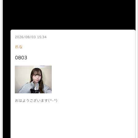
2026/08/03 15:34
れな
0803
おはようございます(^-^)