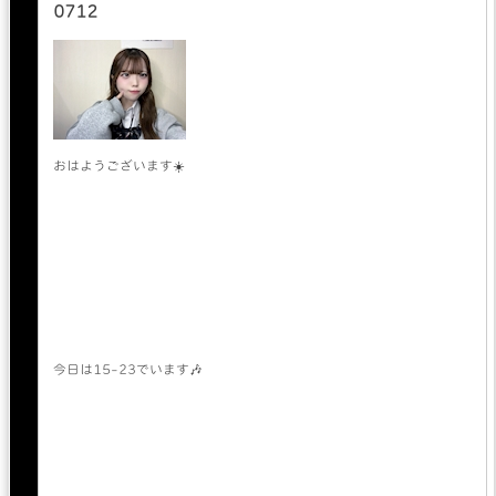
0712
おはようございます☀️
今日は15-23でいます🎶