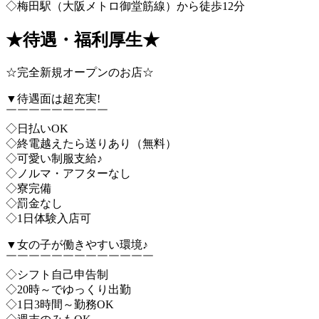
◇梅田駅（大阪メトロ御堂筋線）から徒歩12分
★待遇・福利厚生★
☆完全新規オープンのお店☆
▼待遇面は超充実!
￣￣￣￣￣￣￣￣￣
◇日払いOK
◇終電越えたら送りあり（無料）
◇可愛い制服支給♪
◇ノルマ・アフターなし
◇寮完備
◇罰金なし
◇1日体験入店可
▼女の子が働きやすい環境♪
￣￣￣￣￣￣￣￣￣￣￣￣￣
◇シフト自己申告制
◇20時～でゆっくり出勤
◇1日3時間～勤務OK