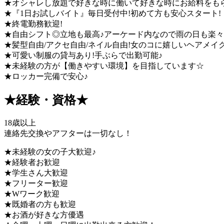
★オシャレし放題で好きな時に働いて好きな時にお給料をも
★『1日お試しバイト』毎日受付中!初めて方も安心スタート!
★終電勤務歓迎!
★自由シフト◎立地も最高♪アーケード内なので雨の日も楽々
★髪型自由/アクセ自由/ネイル自由!女のコに嬉しいヘアメイク
★可愛い制服の貸与あり!手ぶらで出勤可能♪
★未経験の方が【働きやすい環境】を目指しています☆
★ロッカー完備で安心♪
★経験・資格★
18歳以上
連絡先交換やアフターは一切なし！
★未経験の女の子大歓迎♪
★経験者お歓迎
★学生さん大歓迎
★フリーター歓迎
★Wワーク歓迎
★既婚者の方も歓迎
★お酒が好きな方優遇