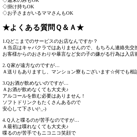
◇週末のみもOK
◇掛け持ちOK
◇お子さまがいるママさんもOK
★よくある質問Ｑ＆Ａ★
1.Qどこまでのサービスのお店なんですか？
Ａ当店はキャバクラではありませんので、もちろん連絡先交換の
お客様からのおさわりや暴言など女の子の嫌がる行為は入店
2.Ｑ家が遠方なのですが…
Ａ送りもありますし、マンション寮もございます☆何でも相
3.Qお酒が飲めないのですが…
Ａお酒が飲めなくても大丈夫♪
アルコールを飲む必要はありません！
ソフトドリンクもたくさんあるので
安心して下さい(^_-)
4.Ｑ人と喋るのが苦手なのですが…
Ａ最初は喋れなくても大丈夫♪
喋るのが苦手でもニコニコ笑顔で