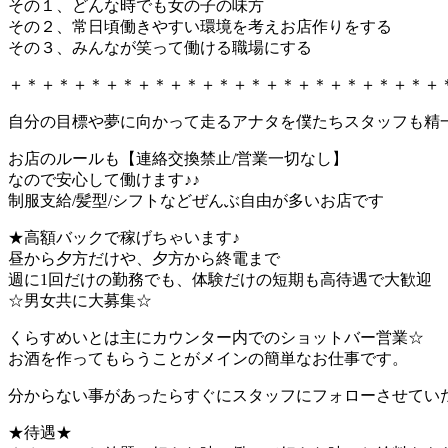
その１、どんな時でも女の子の味方
その２、常日頃働きやすい環境を考えお店作りをする
その３、みんなが笑って働ける職場にする
＋＊＋＊＋＊＋＊＋＊＋＊＋＊＋＊＋＊＋＊＋＊＋＊＋＊＋
自分の目標や夢に向かって走るアナタを僕たちスタッフも精
お店のルールも【連絡交換禁止/営業一切なし】
なので安心して働けます♪♪
制服支給/髪型/シフトなどぜんぶ自由が多いお店です
★高額バックで稼げちゃいます♪
昼から夕方だけや、夕方から終電まで
週に1回だけの勤務でも、体験だけの短期も高待遇で大歓迎
☆男女共に大募集☆
くらすめいとは主にカウンター内でのショットバー営業☆
お酒を作ってもらうことがメインの簡単なお仕事です。
分からない事があったらすぐにスタッフにフォローさせてい
★待遇★